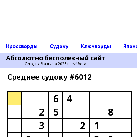
Кроссворды
Судоку
Ключворды
Япон
Абсолютно бесполезный сайт
Сегодня 8 августа 2026 г., суббота
Среднее cудоку #6012
6
4
2
5
8
3
2
1