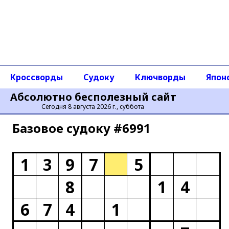
Кроссворды
Судоку
Ключворды
Япон
Абсолютно бесполезный сайт
Сегодня 8 августа 2026 г., суббота
Базовое cудоку #6991
1
3
9
7
5
8
1
4
6
7
4
1