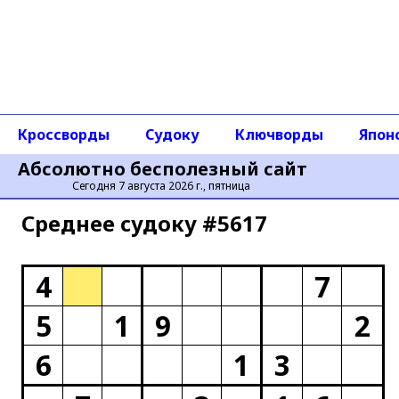
Кроссворды
Судоку
Ключворды
Япон
Абсолютно бесполезный сайт
Сегодня 7 августа 2026 г., пятница
Среднее cудоку #5617
4
7
5
1
9
2
6
1
3