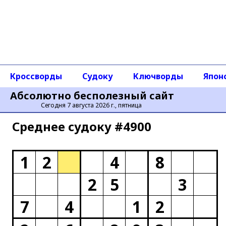
Кроссворды
Судоку
Ключворды
Япон
Абсолютно бесполезный сайт
Сегодня 7 августа 2026 г., пятница
Среднее cудоку #4900
1
2
4
8
2
5
3
7
4
1
2