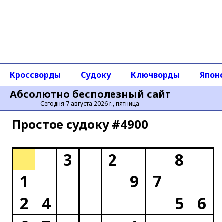
Кроссворды
Судоку
Ключворды
Япон
Абсолютно бесполезный сайт
Сегодня 7 августа 2026 г., пятница
Простое cудоку #4900
3
2
8
1
9
7
2
4
5
6