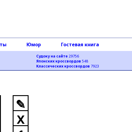
оты
Юмор
Гостевая книга
Судоку на сайте
29756
Японских кроссвордов
548
Классических кроссвордов
7923
✎
X