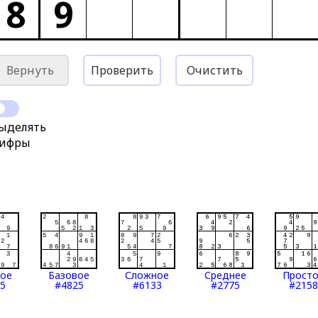
8
9
Вернуть
Проверить
Очистить
ыделять
ифры
тое
Базовое
Сложное
Среднее
Прост
5
#4825
#6133
#2775
#2158