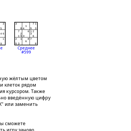
ее
Среднее
#599
нную жёлтым цветом
ти клеток рядом
я курсором. Также
льно введённую цифру
X" или заменить
вы сможете
ть игру заново,