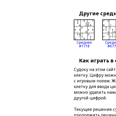
Другие сред
Среднее
Сред
#1718
#677
Как играть в
Судоку на этом сай
клетку. Цифру можно
с игровым полем. 
клетку для ввода ц
можно удалить нажа
другой цифрой.
Текущее решение су
продолжить решение