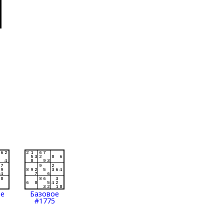
ое
Базовое
#1775