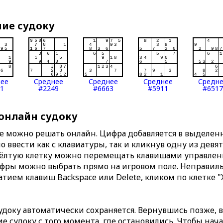
ние судоку
нее
Среднее
Среднее
Среднее
Средн
1
#2249
#6663
#5911
#6517
 онлайн судоку
те можно решать онлайн. Цифра добавляется в выделе
 ввести как с клавиатуры, так и кликнув одну из девя
Жёлтую клетку можно перемещать клавишами управлени
ифры можно выбрать прямо на игровом поле. Неправи
тием клавиш Backspace или Delete, кликом по клетке "
доку автоматически сохраняется. Вернувшись позже, 
 судоку с того момента, где остановились. Чтобы нача