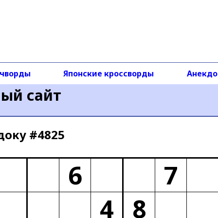
чворды
Японские кроссворды
Анекд
ный сайт
доку #4825
6
7
4
8