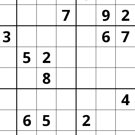
7
9
2
3
6
7
5
2
8
4
6
5
2