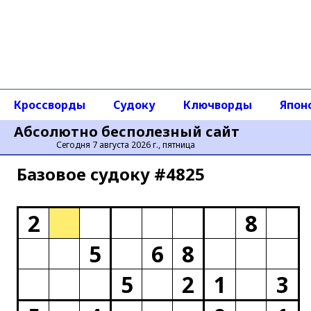
Кроссворды
Судоку
Ключворды
Япон
Абсолютно бесполезный сайт
Сегодня 7 августа 2026 г., пятница
Базовое cудоку #4825
2
8
5
6
8
5
2
1
3