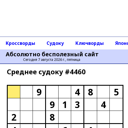
Кроссворды
Судоку
Ключворды
Япон
Абсолютно бесполезный сайт
Сегодня 7 августа 2026 г., пятница
Среднее cудоку #4460
9
4
8
5
9
1
3
4
2
8