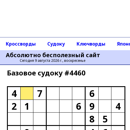
Кроссворды
Судоку
Ключворды
Япон
Абсолютно бесполезный сайт
Сегодня 9 августа 2026 г., воскресенье
Базовое cудоку #4460
4
7
6
2
1
6
9
4
8
5