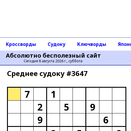
Кроссворды
Судоку
Ключворды
Япон
Абсолютно бесполезный сайт
Сегодня 8 августа 2026 г., суббота
Среднее cудоку #3647
7
1
2
5
9
9
6