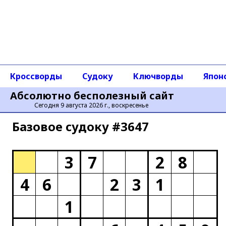
Кроссворды
Судоку
Ключворды
Япон
Абсолютно бесполезный сайт
Сегодня 9 августа 2026 г., воскресенье
Базовое cудоку #3647
3
7
2
8
4
6
2
3
1
1