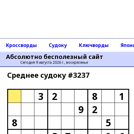
Кроссворды
Судоку
Ключворды
Япон
Абсолютно бесполезный сайт
Сегодня 9 августа 2026 г., воскресенье
Среднее cудоку #3237
3
2
8
1
9
2
8
5