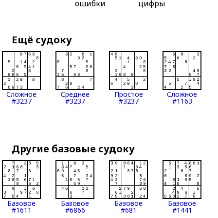
ошибки
цифры
Ещё судоку
Сложное
Среднее
Простое
Сложное
#3237
#3237
#3237
#1163
Другие базовые судоку
Базовое
Базовое
Базовое
Базовое
#1611
#6866
#681
#1441