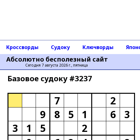
Кроссворды
Судоку
Ключворды
Япон
Абсолютно бесполезный сайт
Сегодня 7 августа 2026 г., пятница
Базовое cудоку #3237
7
2
9
8
5
1
6
3
3
1
5
2