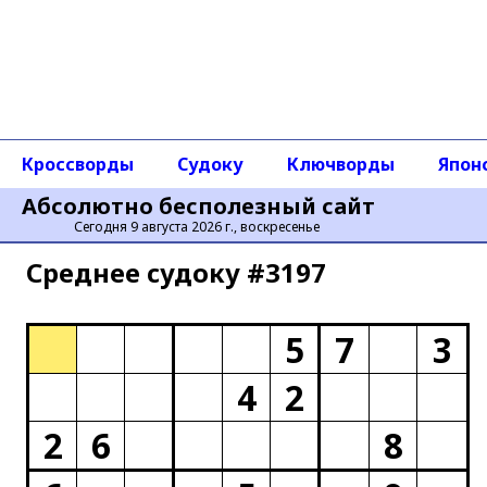
Кроссворды
Судоку
Ключворды
Япон
Абсолютно бесполезный сайт
Сегодня 9 августа 2026 г., воскресенье
Среднее cудоку #3197
5
7
3
4
2
2
6
8