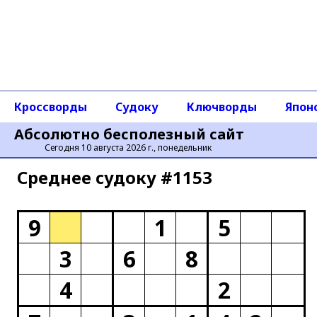
Кроссворды
Судоку
Ключворды
Япон
Абсолютно бесполезный сайт
Сегодня 10 августа 2026 г., понедельник
Среднее cудоку #1153
9
1
5
3
6
8
4
2