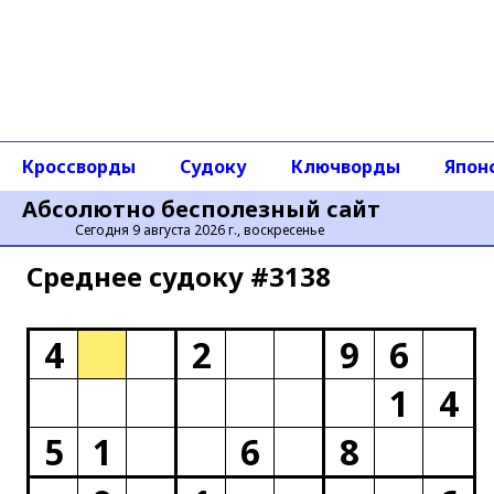
Кроссворды
Судоку
Ключворды
Япон
Абсолютно бесполезный сайт
Сегодня 9 августа 2026 г., воскресенье
Среднее cудоку #3138
4
2
9
6
1
4
5
1
6
8