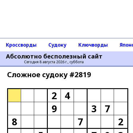
Кроссворды
Судоку
Ключворды
Япон
Абсолютно бесполезный сайт
Сегодня 8 августа 2026 г., суббота
Сложное cудоку #2819
2
4
9
3
7
8
7
2