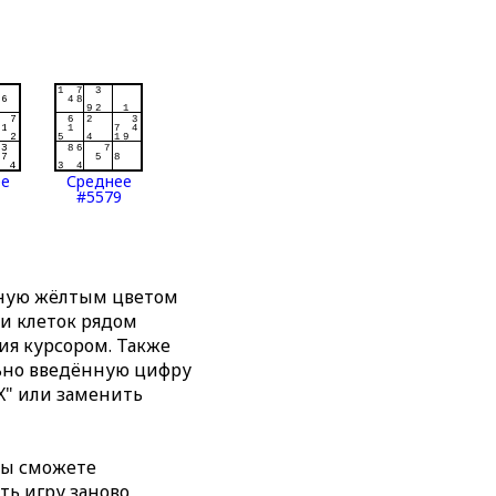
ее
Среднее
#5579
нную жёлтым цветом
ти клеток рядом
я курсором. Также
льно введённую цифру
X" или заменить
вы сможете
ть игру заново,