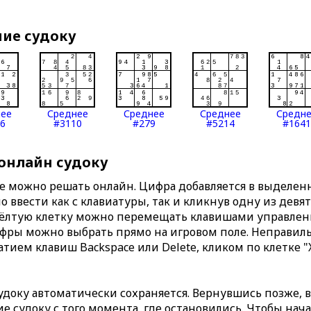
ние судоку
нее
Среднее
Среднее
Среднее
Средн
6
#3110
#279
#5214
#1641
 онлайн судоку
те можно решать онлайн. Цифра добавляется в выделе
 ввести как с клавиатуры, так и кликнув одну из девя
Жёлтую клетку можно перемещать клавишами управлени
ифры можно выбрать прямо на игровом поле. Неправи
тием клавиш Backspace или Delete, кликом по клетке "
доку автоматически сохраняется. Вернувшись позже, 
 судоку с того момента, где остановились. Чтобы нача