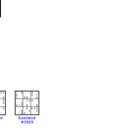
ое
Базовое
#3909