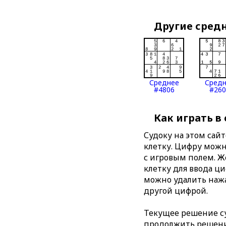
Другие сред
Среднее
Сред
#4806
#260
Как играть в
Судоку на этом сай
клетку. Цифру можно
с игровым полем. 
клетку для ввода ц
можно удалить нажа
другой цифрой.
Текущее решение су
продолжить решение