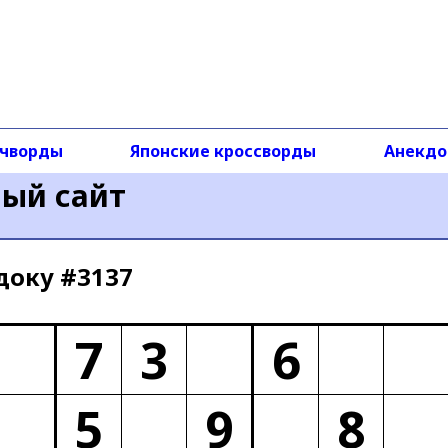
чворды
Японские кроссворды
Анекд
ный сайт
доку #3137
7
3
6
5
9
8