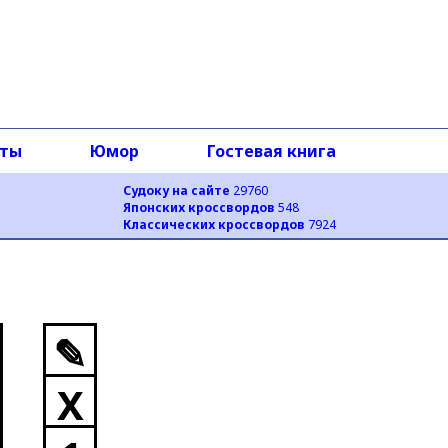
оты
Юмор
Гостевая книга
Судоку на сайте
29760
Японских кроссвордов
548
Классических кроссвордов
7924
✎
X