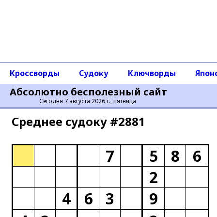
Кроссворды
Судоку
Ключворды
Япон
Абсолютно бесполезный сайт
Сегодня 7 августа 2026 г., пятница
Среднее cудоку #2881
7
5
8
6
2
4
6
3
9