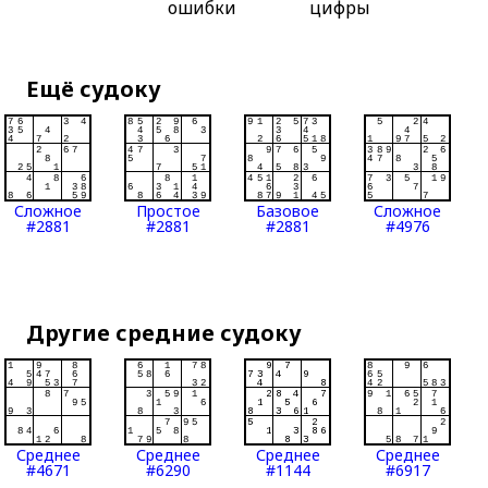
ошибки
цифры
Ещё судоку
Сложное
Простое
Базовое
Сложное
#2881
#2881
#2881
#4976
Другие средние судоку
Среднее
Среднее
Среднее
Среднее
#4671
#6290
#1144
#6917