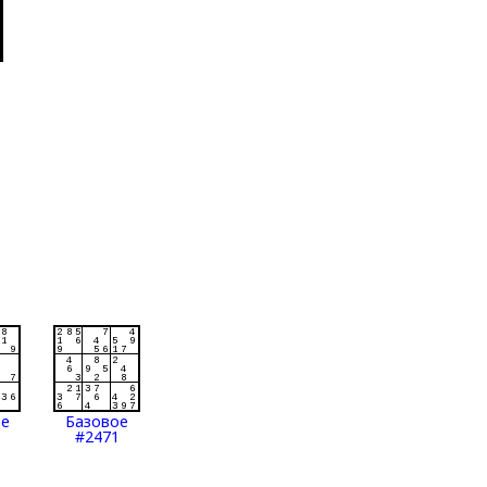
ое
Базовое
#2471