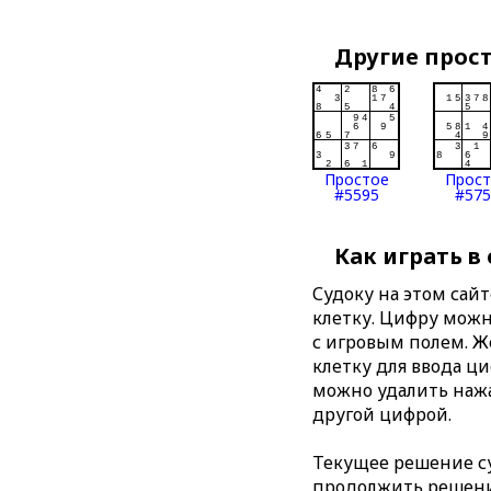
Другие прос
Простое
Прос
#5595
#575
Как играть в
Судоку на этом сай
клетку. Цифру можно
с игровым полем. 
клетку для ввода ц
можно удалить нажа
другой цифрой.
Текущее решение су
продолжить решение