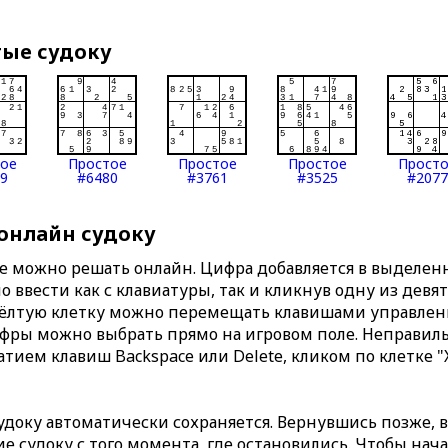
тые судоку
тое
Простое
Простое
Простое
Прост
9
#6480
#3761
#3525
#2077
 онлайн судоку
те можно решать онлайн. Цифра добавляется в выделе
 ввести как с клавиатуры, так и кликнув одну из девя
Жёлтую клетку можно перемещать клавишами управлени
ифры можно выбрать прямо на игровом поле. Неправи
тием клавиш Backspace или Delete, кликом по клетке "
доку автоматически сохраняется. Вернувшись позже, 
 судоку с того момента, где остановились. Чтобы нача