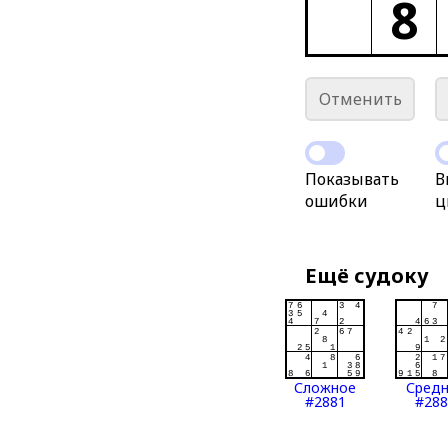
8
Отменить
Показывать
В
ошибки
ц
Ещё судоку
Сложное
Сред
#2881
#288