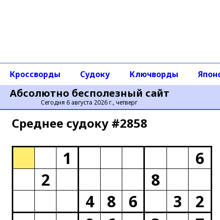
Кроссворды
Судоку
Ключворды
Япон
Абсолютно бесполезный сайт
Сегодня 6 августа 2026 г., четверг
Среднее cудоку #2858
1
6
2
8
4
8
6
3
2