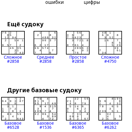
ошибки
цифры
Ещё судоку
Сложное
Среднее
Простое
Сложное
#2858
#2858
#2858
#4750
Другие базовые судоку
Базовое
Базовое
Базовое
Базовое
#6528
#1536
#6365
#6262