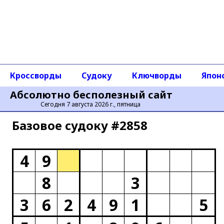
Кроссворды
Судоку
Ключворды
Япон
Абсолютно бесполезный сайт
Сегодня 7 августа 2026 г., пятница
Базовое cудоку #2858
4
9
8
3
3
6
2
4
9
1
5