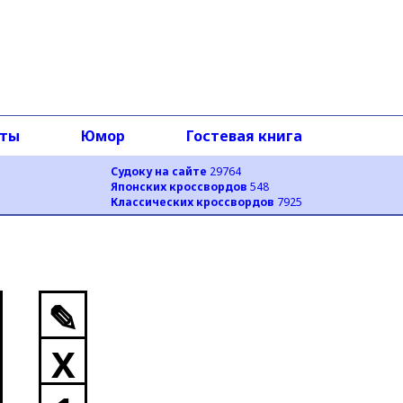
оты
Юмор
Гостевая книга
Судоку на сайте
29764
Японских кроссвордов
548
Классических кроссвордов
7925
✎
X