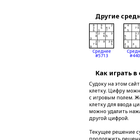
Другие сред
Среднее
Сред
#5713
#440
Как играть в
Судоку на этом сай
клетку. Цифру можно
с игровым полем. 
клетку для ввода ц
можно удалить нажа
другой цифрой.
Текущее решение су
продолжить решение