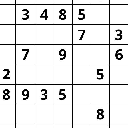
3
4
8
5
7
3
7
9
6
2
5
8
9
3
5
8