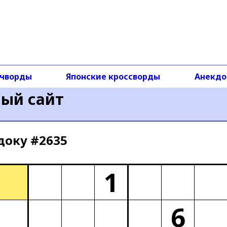
чворды
Японские кроссворды
Анекд
ный сайт
доку #2635
1
6