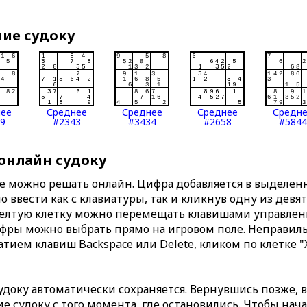
ние судоку
нее
Среднее
Среднее
Среднее
Средн
9
#2343
#3434
#2658
#5844
 онлайн судоку
те можно решать онлайн. Цифра добавляется в выделе
 ввести как с клавиатуры, так и кликнув одну из девя
Жёлтую клетку можно перемещать клавишами управлени
ифры можно выбрать прямо на игровом поле. Неправи
тием клавиш Backspace или Delete, кликом по клетке "
доку автоматически сохраняется. Вернувшись позже, 
 судоку с того момента, где остановились. Чтобы нача