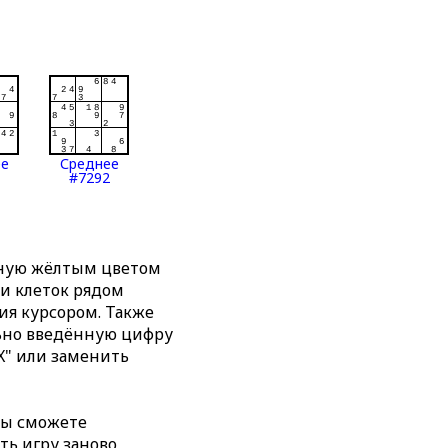
ее
Среднее
#7292
нную жёлтым цветом
ти клеток рядом
я курсором. Также
льно введённую цифру
X" или заменить
вы сможете
ть игру заново,