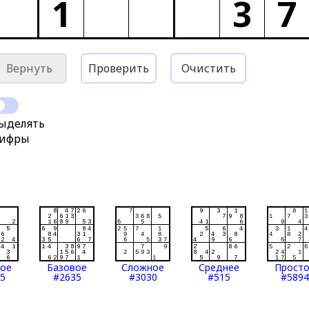
1
3
7
Вернуть
Проверить
Очистить
ыделять
ифры
тое
Базовое
Сложное
Среднее
Прост
5
#2635
#3030
#515
#5894