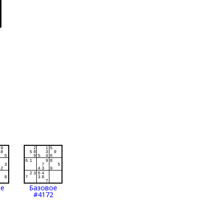
ое
Базовое
#4172