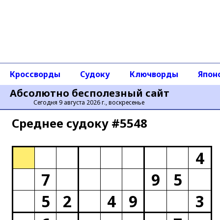
Кроссворды
Судоку
Ключворды
Япон
Абсолютно бесполезный сайт
Сегодня 9 августа 2026 г., воскресенье
Среднее cудоку #5548
4
7
9
5
5
2
4
9
3