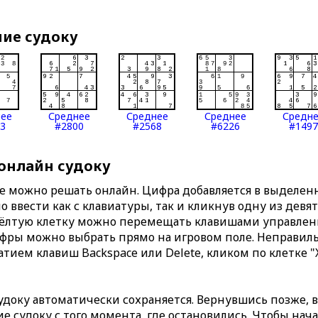
ние судоку
нее
Среднее
Среднее
Среднее
Средн
3
#2800
#2568
#6226
#1497
 онлайн судоку
те можно решать онлайн. Цифра добавляется в выделе
 ввести как с клавиатуры, так и кликнув одну из девя
Жёлтую клетку можно перемещать клавишами управлени
ифры можно выбрать прямо на игровом поле. Неправи
тием клавиш Backspace или Delete, кликом по клетке "
доку автоматически сохраняется. Вернувшись позже, 
 судоку с того момента, где остановились. Чтобы нача