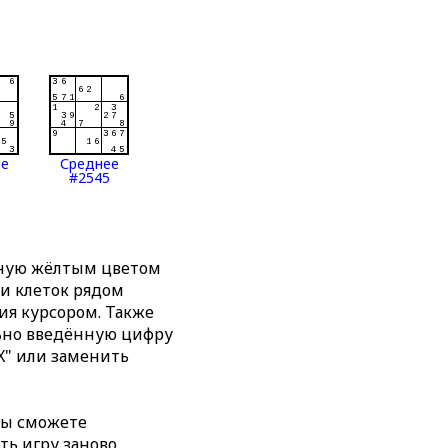
ее
Среднее
#2545
нную жёлтым цветом
ти клеток рядом
я курсором. Также
льно введённую цифру
X" или заменить
вы сможете
ть игру заново,