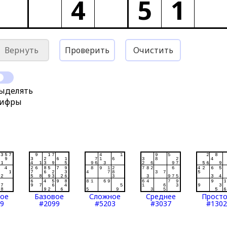
4
5
1
Вернуть
Проверить
Очистить
ыделять
ифры
тое
Базовое
Сложное
Среднее
Прост
9
#2099
#5203
#3037
#1302