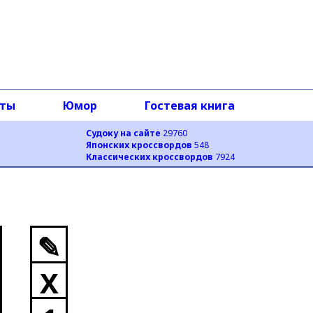
оты
Юмор
Гостевая книга
Судоку на сайте
29760
Японских кроссвордов
548
Классических кроссвордов
7924
✎
X