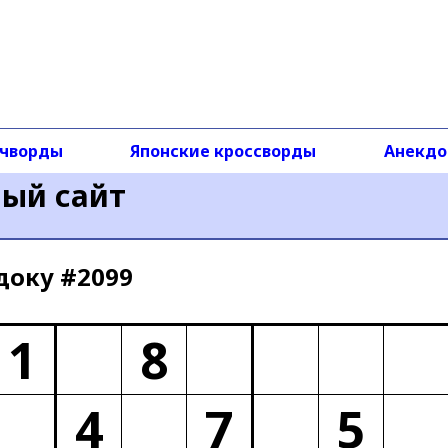
чворды
Японские кроссворды
Анекд
ный сайт
доку #2099
1
8
4
7
5