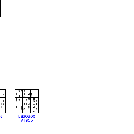
ое
Базовое
#1956