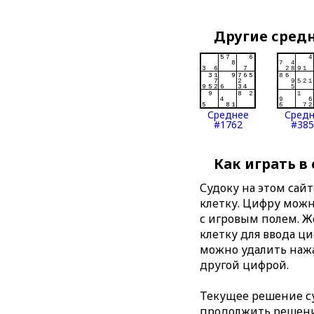
Другие сред
Среднее
Сред
#1762
#385
Как играть в
Судоку на этом сай
клетку. Цифру можно
с игровым полем. 
клетку для ввода ц
можно удалить нажа
другой цифрой.
Текущее решение су
продолжить решение