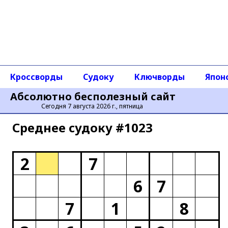
Кроссворды
Судоку
Ключворды
Япон
Абсолютно бесполезный сайт
Сегодня 7 августа 2026 г., пятница
Среднее cудоку #1023
2
7
6
7
7
1
8