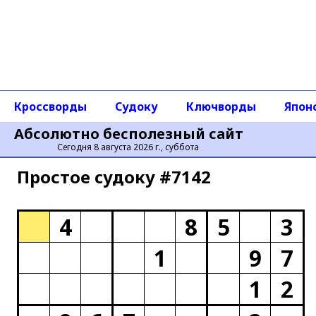
Кроссворды
Судоку
Ключворды
Япон
Абсолютно бесполезный сайт
Сегодня 8 августа 2026 г., суббота
Простое cудоку #7142
4
8
5
3
1
9
7
1
2