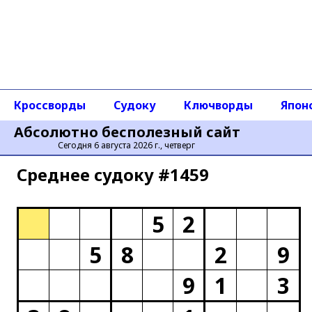
Кроссворды
Судоку
Ключворды
Япон
Абсолютно бесполезный сайт
Сегодня 6 августа 2026 г., четверг
Среднее cудоку #1459
5
2
5
8
2
9
9
1
3