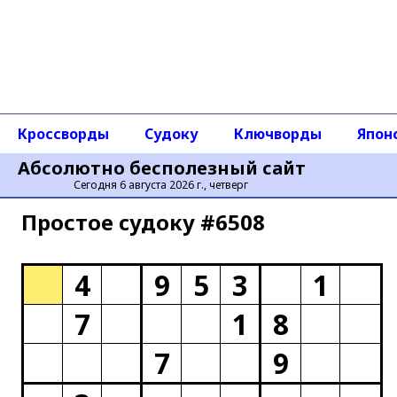
Кроссворды
Судоку
Ключворды
Япон
Абсолютно бесполезный сайт
Сегодня 6 августа 2026 г., четверг
Простое cудоку #6508
4
9
5
3
1
7
1
8
7
9