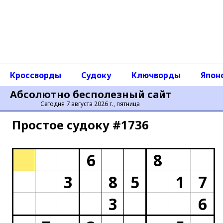
Кроссворды
Судоку
Ключворды
Япон
Абсолютно бесполезный сайт
Сегодня 7 августа 2026 г., пятница
Простое cудоку #1736
6
8
3
8
5
1
7
3
6