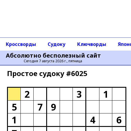
Кроссворды
Судоку
Ключворды
Япон
Абсолютно бесполезный сайт
Сегодня 7 августа 2026 г., пятница
Простое cудоку #6025
2
3
1
5
7
9
1
4
6