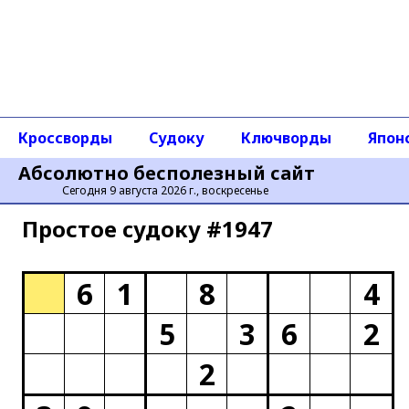
Кроссворды
Судоку
Ключворды
Япон
Абсолютно бесполезный сайт
Сегодня 9 августа 2026 г., воскресенье
Простое cудоку #1947
6
1
8
4
5
3
6
2
2