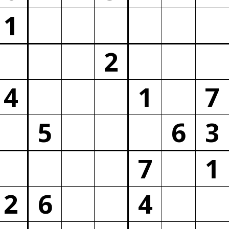
1
2
4
1
7
5
6
3
7
1
2
6
4