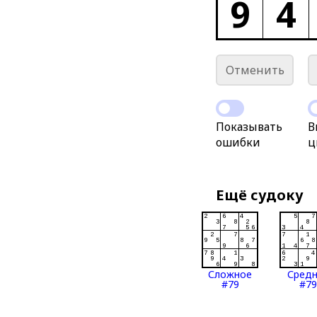
9
4
Отменить
Показывать
В
ошибки
ц
Ещё судоку
Сложное
Сред
#79
#79