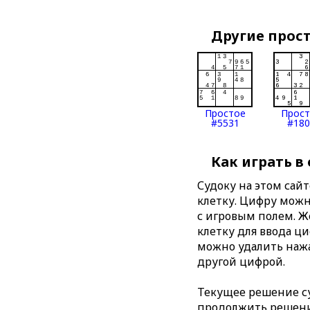
Другие прос
Простое
Прос
#5531
#180
Как играть в
Судоку на этом сай
клетку. Цифру можно
с игровым полем. 
клетку для ввода ц
можно удалить нажа
другой цифрой.
Текущее решение су
продолжить решение