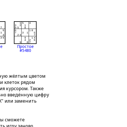
ое
Простое
#5480
нную жёлтым цветом
ти клеток рядом
я курсором. Также
льно введённую цифру
X" или заменить
вы сможете
ть игру заново,