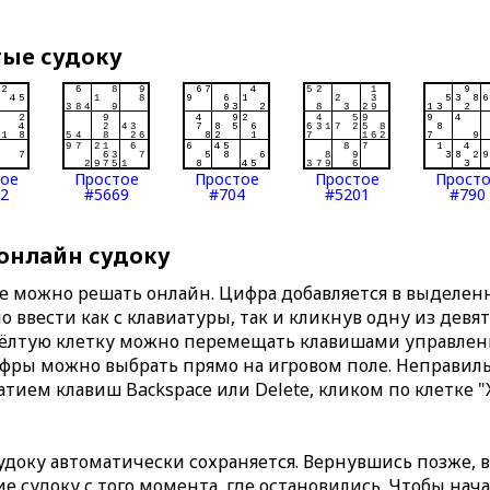
тые судоку
тое
Простое
Простое
Простое
Прост
2
#5669
#704
#5201
#790
 онлайн судоку
те можно решать онлайн. Цифра добавляется в выделе
 ввести как с клавиатуры, так и кликнув одну из девя
Жёлтую клетку можно перемещать клавишами управлени
ифры можно выбрать прямо на игровом поле. Неправи
тием клавиш Backspace или Delete, кликом по клетке "
доку автоматически сохраняется. Вернувшись позже, 
 судоку с того момента, где остановились. Чтобы нача