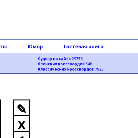
оты
Юмор
Гостевая книга
Судоку на сайте
29756
Японских кроссвордов
548
Классических кроссвордов
7923
✎
X