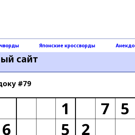
чворды
Японские кроссворды
Анекд
ный сайт
доку #79
1
7
5
6
5
2