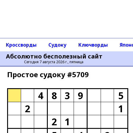
Кроссворды
Судоку
Ключворды
Япон
Абсолютно бесполезный сайт
Сегодня 7 августа 2026 г., пятница
Простое cудоку #5709
4
8
3
9
5
2
1
2
1