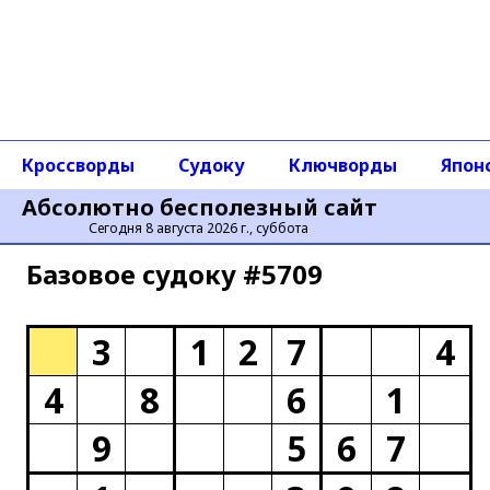
Кроссворды
Судоку
Ключворды
Япон
Абсолютно бесполезный сайт
Сегодня 8 августа 2026 г., суббота
Базовое cудоку #5709
3
1
2
7
4
4
8
6
1
9
5
6
7