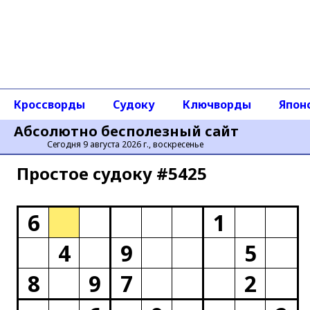
Кроссворды
Судоку
Ключворды
Япон
Абсолютно бесполезный сайт
Сегодня 9 августа 2026 г., воскресенье
Простое cудоку #5425
6
1
4
9
5
8
9
7
2