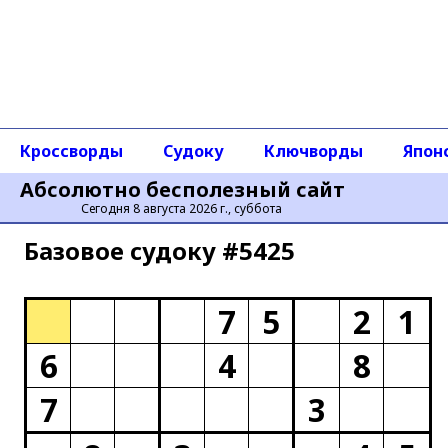
Кроссворды
Судоку
Ключворды
Япон
Абсолютно бесполезный сайт
Сегодня 8 августа 2026 г., суббота
Базовое cудоку #5425
7
5
2
1
6
4
8
7
3