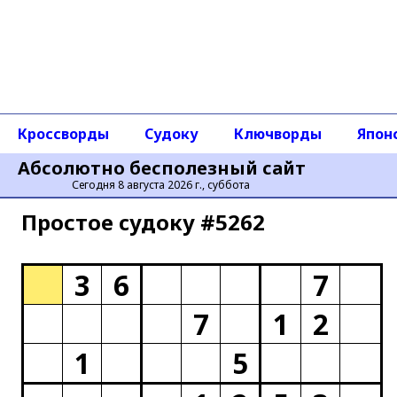
Кроссворды
Судоку
Ключворды
Япон
Абсолютно бесполезный сайт
Сегодня 8 августа 2026 г., суббота
Простое cудоку #5262
3
6
7
7
1
2
1
5