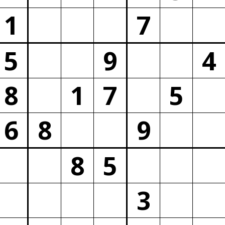
1
7
5
9
4
8
1
7
5
6
8
9
8
5
3