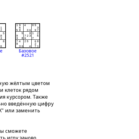
ое
Базовое
#2521
нную жёлтым цветом
ти клеток рядом
я курсором. Также
льно введённую цифру
X" или заменить
вы сможете
ть игру заново,