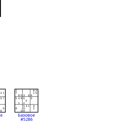
ое
Базовое
#5286