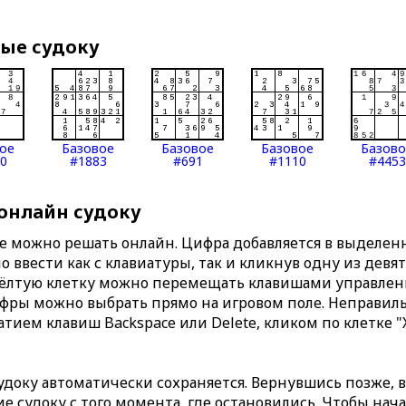
вые судоку
ое
Базовое
Базовое
Базовое
Базов
0
#1883
#691
#1110
#4453
 онлайн судоку
те можно решать онлайн. Цифра добавляется в выделе
 ввести как с клавиатуры, так и кликнув одну из девя
Жёлтую клетку можно перемещать клавишами управлени
ифры можно выбрать прямо на игровом поле. Неправи
тием клавиш Backspace или Delete, кликом по клетке "
доку автоматически сохраняется. Вернувшись позже, 
 судоку с того момента, где остановились. Чтобы нача