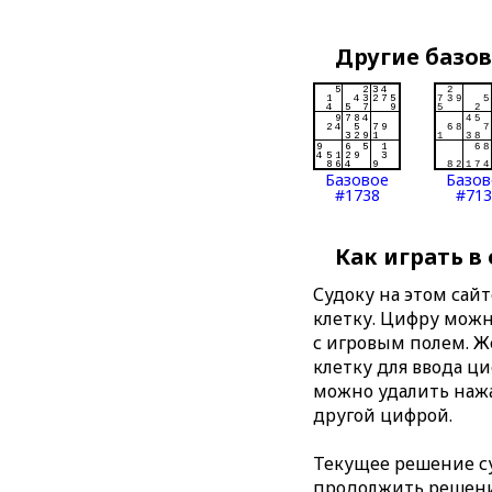
Другие базо
Базовое
Базов
#1738
#713
Как играть в
Судоку на этом сай
клетку. Цифру можно
с игровым полем. 
клетку для ввода ц
можно удалить нажа
другой цифрой.
Текущее решение су
продолжить решение