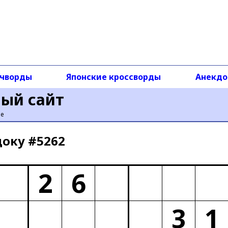
чворды
Японские кроссворды
Анекд
ный сайт
ье
доку #5262
2
6
3
1