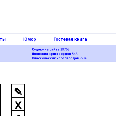
оты
Юмор
Гостевая книга
Судоку на сайте
29768
Японских кроссвордов
548
Классических кроссвордов
7926
✎
X