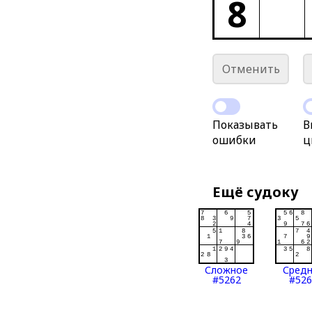
8
Отменить
Показывать
В
ошибки
ц
Ещё судоку
Сложное
Сред
#5262
#526