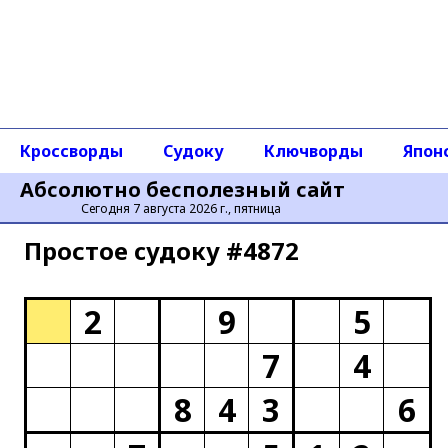
Кроссворды
Судоку
Ключворды
Япон
Абсолютно бесполезный сайт
Сегодня 7 августа 2026 г., пятница
Простое cудоку #4872
2
9
5
7
4
8
4
3
6