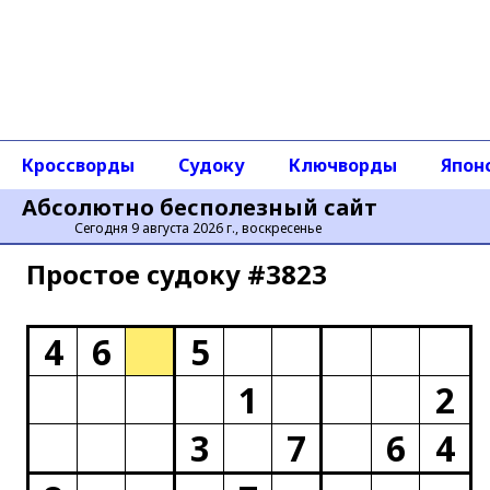
Кроссворды
Судоку
Ключворды
Япон
Абсолютно бесполезный сайт
Сегодня 9 августа 2026 г., воскресенье
Простое cудоку #3823
4
6
5
1
2
3
7
6
4