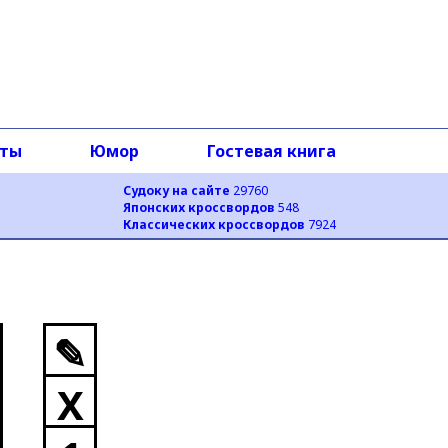
оты
Юмор
Гостевая книга
Судоку на сайте
29760
Японских кроссвордов
548
Классических кроссвордов
7924
✎
X