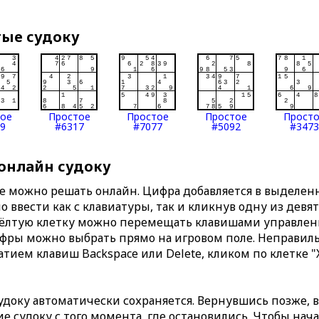
тые судоку
тое
Простое
Простое
Простое
Прост
9
#6317
#7077
#5092
#3473
 онлайн судоку
те можно решать онлайн. Цифра добавляется в выделе
 ввести как с клавиатуры, так и кликнув одну из девя
Жёлтую клетку можно перемещать клавишами управлени
ифры можно выбрать прямо на игровом поле. Неправи
тием клавиш Backspace или Delete, кликом по клетке "
доку автоматически сохраняется. Вернувшись позже, 
 судоку с того момента, где остановились. Чтобы нача