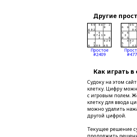
Другие прос
Простое
Прос
#2409
#477
Как играть в
Судоку на этом сай
клетку. Цифру можно
с игровым полем. 
клетку для ввода ц
можно удалить нажа
другой цифрой.
Текущее решение су
продолжить решение