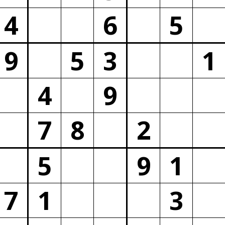
4
6
5
9
5
3
1
4
9
7
8
2
5
9
1
7
1
3