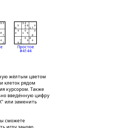
ое
Простое
#4144
нную жёлтым цветом
ти клеток рядом
я курсором. Также
льно введённую цифру
X" или заменить
вы сможете
ть игру заново,