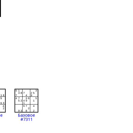
ое
Базовое
#7311