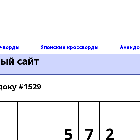
чворды
Японские кроссворды
Анекд
ный сайт
доку #1529
5
7
2