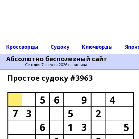
Кроссворды
Судоку
Ключворды
Япон
Абсолютно бесполезный сайт
Сегодня 7 августа 2026 г., пятница
Простое cудоку #3963
5
6
9
4
7
3
5
2
6
1
3
5