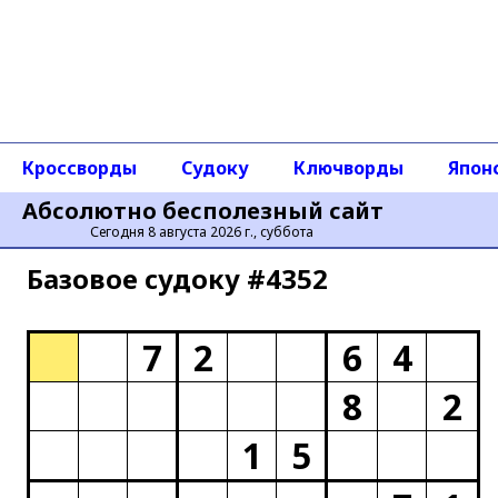
Кроссворды
Судоку
Ключворды
Япон
Абсолютно бесполезный сайт
Сегодня 8 августа 2026 г., суббота
Базовое cудоку #4352
7
2
6
4
8
2
1
5