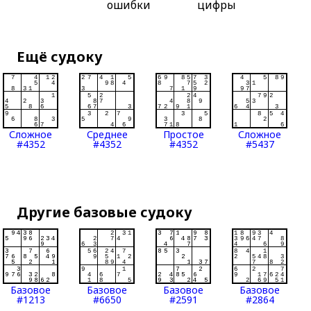
ошибки
цифры
Ещё судоку
Сложное
Среднее
Простое
Сложное
#4352
#4352
#4352
#5437
Другие базовые судоку
Базовое
Базовое
Базовое
Базовое
#1213
#6650
#2591
#2864