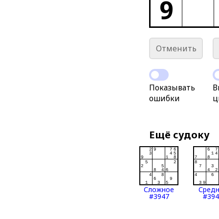
9
Отменить
Показывать
В
ошибки
ц
Ещё судоку
Сложное
Сред
#3947
#394