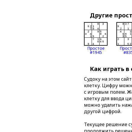
Другие прос
Простое
Прос
#1945
#83
Как играть в
Судоку на этом сай
клетку. Цифру можно
с игровым полем. 
клетку для ввода ц
можно удалить нажа
другой цифрой.
Текущее решение су
продолжить решение