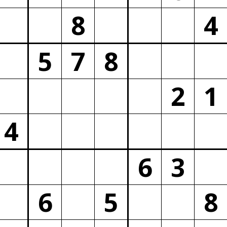
8
4
5
7
8
2
1
4
6
3
6
5
8