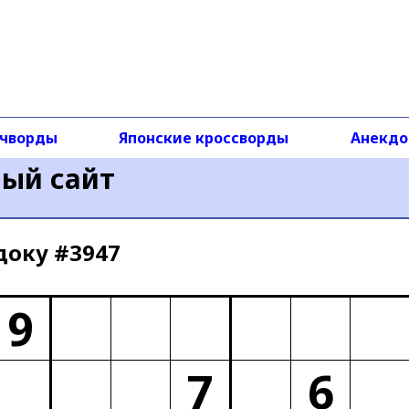
чворды
Японские кроссворды
Анекд
ный сайт
доку #3947
9
7
6