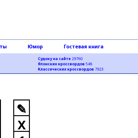
оты
Юмор
Гостевая книга
Судоку на сайте
29760
Японских кроссвордов
548
Классических кроссвордов
7923
✎
X