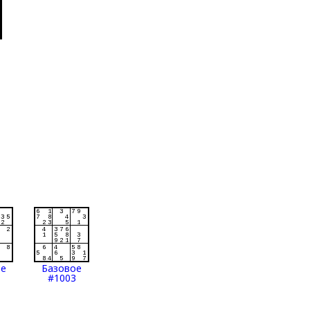
ое
Базовое
#1003