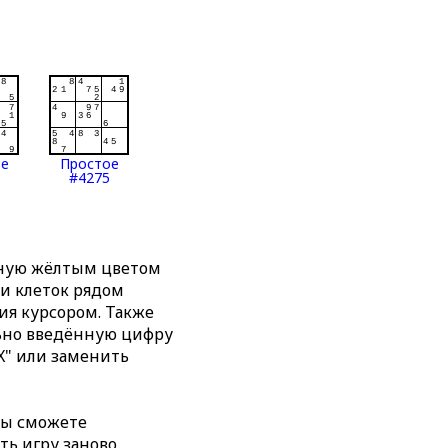
ое
Простое
#4275
нную жёлтым цветом
ти клеток рядом
я курсором. Также
льно введённую цифру
X" или заменить
вы сможете
ть игру заново,