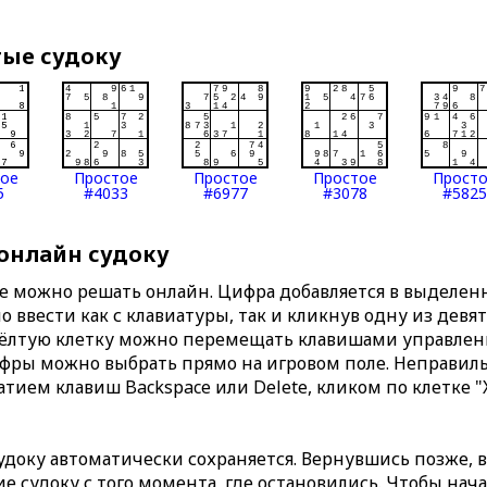
тые судоку
тое
Простое
Простое
Простое
Прост
5
#4033
#6977
#3078
#5825
 онлайн судоку
те можно решать онлайн. Цифра добавляется в выделе
 ввести как с клавиатуры, так и кликнув одну из девя
Жёлтую клетку можно перемещать клавишами управлени
ифры можно выбрать прямо на игровом поле. Неправи
тием клавиш Backspace или Delete, кликом по клетке "
доку автоматически сохраняется. Вернувшись позже, 
 судоку с того момента, где остановились. Чтобы нача