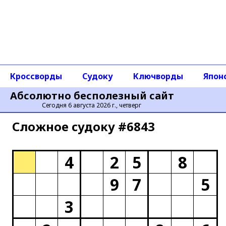
Кроссворды
Судоку
Ключворды
Япон
Абсолютно бесполезный сайт
Сегодня 6 августа 2026 г., четверг
Сложное cудоку #6843
4
2
5
8
9
7
5
3