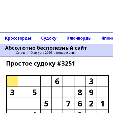
Кроссворды
Судоку
Ключворды
Япон
Абсолютно бесполезный сайт
Сегодня 10 августа 2026 г., понедельник
Простое cудоку #3251
6
3
3
5
8
9
5
7
6
2
1