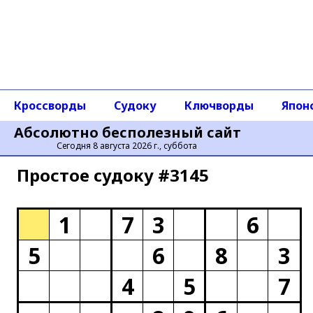
Кроссворды
Судоку
Ключворды
Япон
Абсолютно бесполезный сайт
Сегодня 8 августа 2026 г., суббота
Простое cудоку #3145
1
7
3
6
5
6
8
3
4
5
7