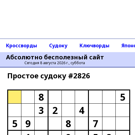
Кроссворды
Судоку
Ключворды
Япон
Абсолютно бесполезный сайт
Сегодня 8 августа 2026 г., суббота
Простое cудоку #2826
8
5
3
2
4
5
9
8
7