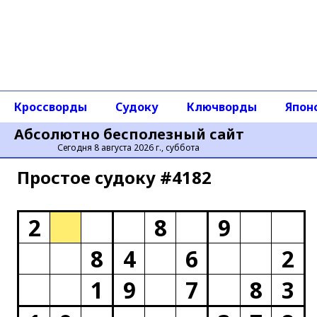
Кроссворды
Судоку
Ключворды
Япон
Абсолютно бесполезный сайт
Сегодня 8 августа 2026 г., суббота
Простое cудоку #4182
2
8
9
8
4
6
2
1
9
7
8
3